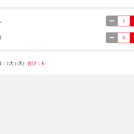
人
童
数：
1大
(
-
天)
合计：¥
-