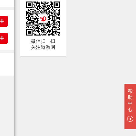
微信扫一扫
关注道游网
帮
助
中
心