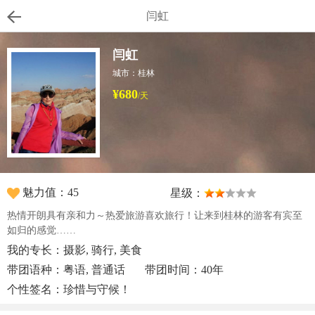
闫虹
闫虹
城市：桂林
¥680
/天
魅力值：45
星级：
热情开朗具有亲和力～热爱旅游喜欢旅行！让来到桂林的游客有宾至
如归的感觉……
我的专长：摄影, 骑行, 美食
带团语种：粤语, 普通话
带团时间：40年
个性签名：珍惜与守候！