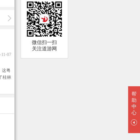
微信扫一扫
关注道游网
-11-07
，这粤
了桂林
帮
助
中
心