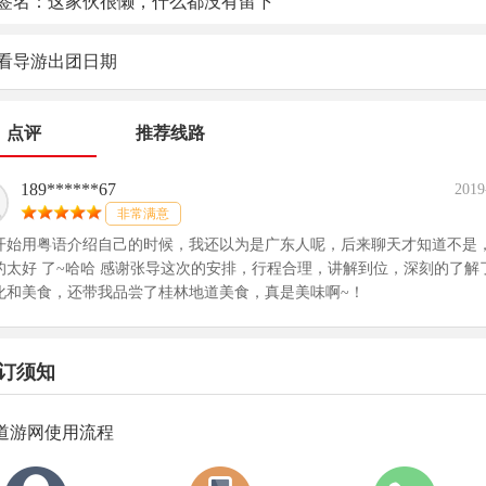
签名：这家伙很懒，什么都没有留下
看导游出团日期
点评
推荐线路
189******67
2019
非常满意
开始用粤语介绍自己的时候，我还以为是广东人呢，后来聊天才知道不是
的太好 了~哈哈 感谢张导这次的安排，行程合理，讲解到位，深刻的了解
化和美食，还带我品尝了桂林地道美食，真是美味啊~！
订须知
道游网使用流程