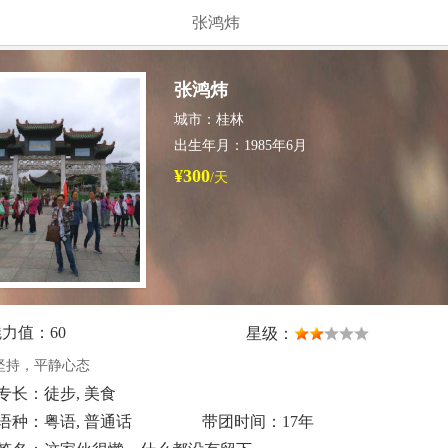
张鸿炜
张鸿炜
城市：桂林
出生年月：1985年6月
¥300
/天
力值：60
星级：
坚持，平静心态
专长：徒步, 美食
语种：粤语, 普通话
带团时间：17年