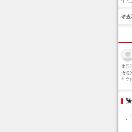
个性
请查
张导
语说
的文
预
1、