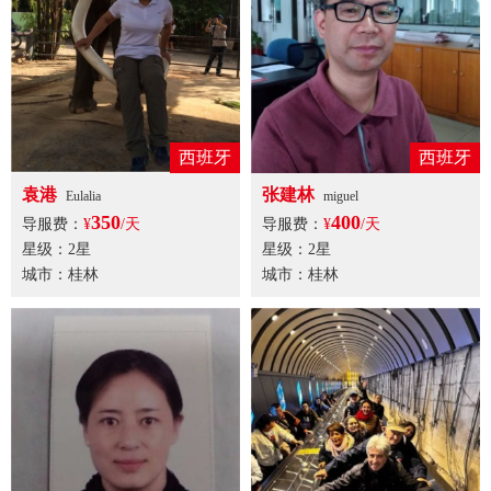
西班牙
西班牙
袁港
张建林
Eulalia
miguel
350
400
导服费：
¥
/天
导服费：
¥
/天
星级：2星
星级：2星
城市：桂林
城市：桂林