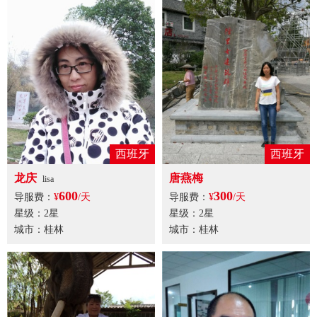
西班牙
西班牙
龙庆
唐燕梅
lisa
600
300
导服费：
¥
/天
导服费：
¥
/天
星级：2星
星级：2星
城市：桂林
城市：桂林