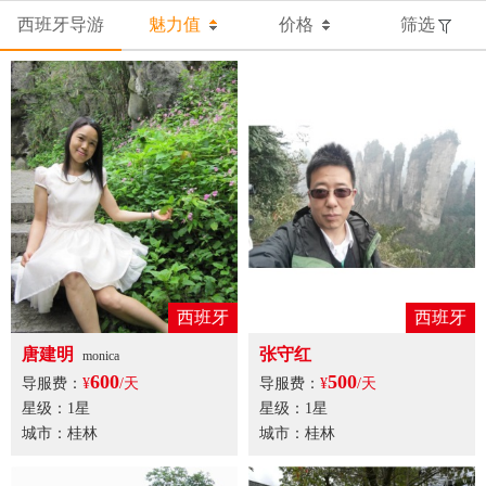
西班牙导游
魅力值
价格
筛选
西班牙
西班牙
唐建明
张守红
monica
600
500
导服费：
¥
/天
导服费：
¥
/天
星级：1星
星级：1星
城市：桂林
城市：桂林