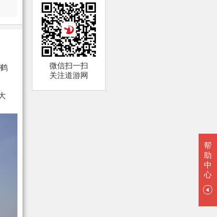
微信扫一扫
鹤
关注道游网
大
帮
助
中
心