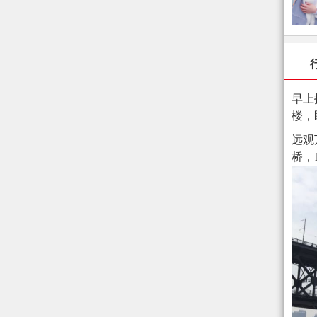
早上
楼，
远观
桥，