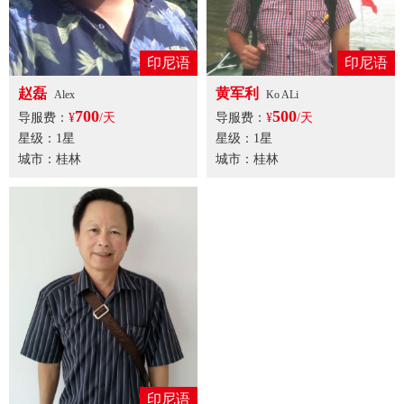
印尼语
印尼语
赵磊
黄军利
Alex
Ko ALi
700
500
导服费：
¥
/天
导服费：
¥
/天
星级：1星
星级：1星
城市：桂林
城市：桂林
印尼语