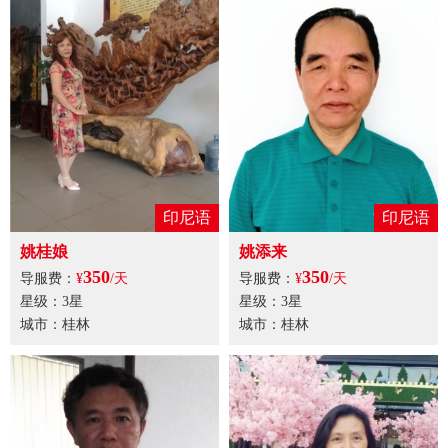
印尼语
印尼语
姚桂娘
姚添来
350
350
导服费：
¥
/天
导服费：
¥
/天
星级：3星
星级：3星
城市：桂林
城市：桂林