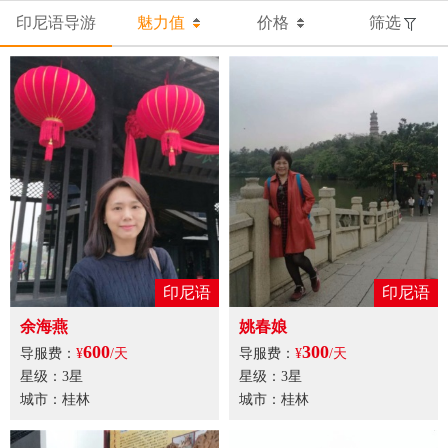
印尼语导游
魅力值
价格
筛选
印尼语
印尼语
余海燕
姚春娘
600
300
导服费：
¥
/天
导服费：
¥
/天
星级：3星
星级：3星
城市：桂林
城市：桂林