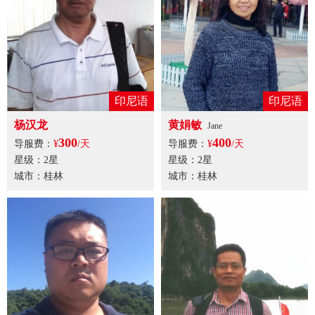
印尼语
印尼语
杨汉龙
黄娟敏
Jane
300
400
导服费：
¥
/天
导服费：
¥
/天
星级：2星
星级：2星
城市：桂林
城市：桂林