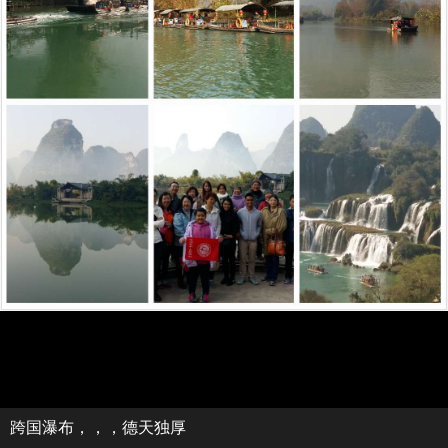
跨国瀑布，，，德天独厚