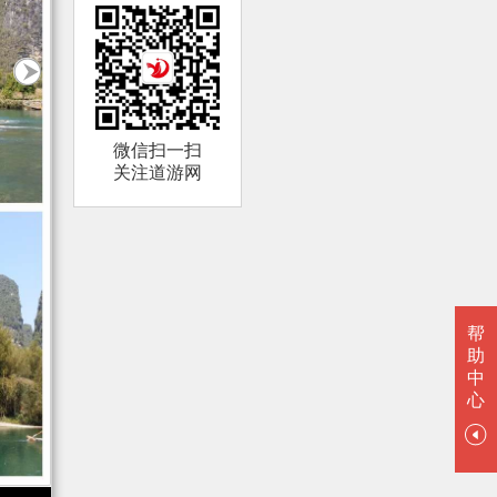
微信扫一扫
两江四湖夜游更美(1)
酒是故
关注道游网
帮
助
烟雨漓江(1)
长寿之
中
心