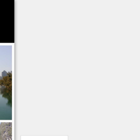
其它相册
8802同学会(18)
桂林九
新广州(1)
新龙